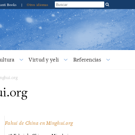
ianti Books
|
Otros idiomas
ultura
Virtud y yeli
Referencias
inghui.org
i.org
Fahui de China en Minghui.org