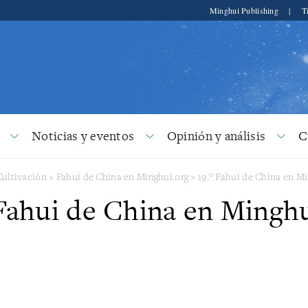
Minghui Publishing
|
T
Noticias y eventos
Opinión y análisis
C
Cultivación
>
Fahui de China en Minghui.org
>
19.° Fahui de China en M
 Fahui de China en Minghu