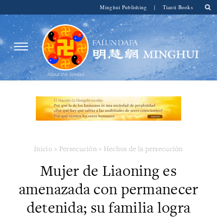
Minghui Publishing
|
Tianti Books
Inicio
>
Persecución
>
Hechos de la persecución
Mujer de Liaoning es
amenazada con permanecer
detenida; su familia logra