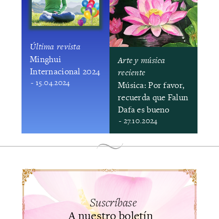
Última revista
Minghui
Arte y música
Internacional 2024
reciente
- 15.04.2024
Música: Por favor,
recuerda que Falun
Dafa es bueno
- 27.10.2024
Suscríbase
A nuestro boletín