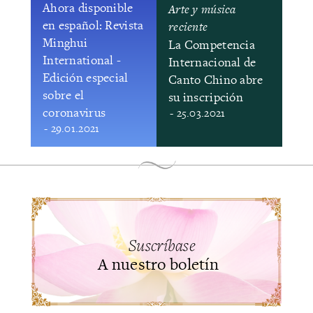
Ahora disponible
Arte y música
en español: Revista
reciente
Minghui
​La Competencia
International -
Internacional de
Edición especial
Canto Chino abre
sobre el
su inscripción
coronavirus
- 25.03.2021
- 29.01.2021
Suscríbase
A nuestro boletín