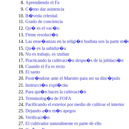
Aprendiendo el Fa
C�mo dar asistencia
B�veda celestial
Grado de conciencia
Qu� es el vac�o
Firme resoluci�n
Las ense�anzas en la religi�n budista son la parte
Qu� es la sabidur�a
No es trabajo, es xiulian
Practicando la cultivaci�n despu�s de la jubilaci�n
Cuando el Fa es recto
El santo
Postr�ndose ante el Maestro para ser su disc�pulo
Instrucci�n expl�cita
Para qui�n haces la cultivaci�n
Terminolog�a de FOFA
Pacificando el exterior por medio de cultivar el interior
Dejando a�n m�s apegos
Verificaci�n
El cultivador naturalmente es parte de ello