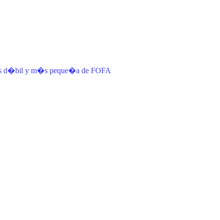
 m�s d�bil y m�s peque�a de FOFA