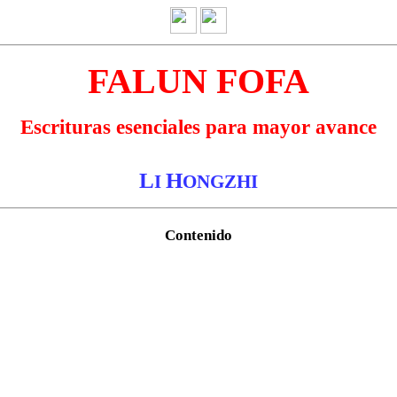
FALUN FOFA
Escrituras esenciales para mayor avance
L
H
I
ONGZHI
Contenido