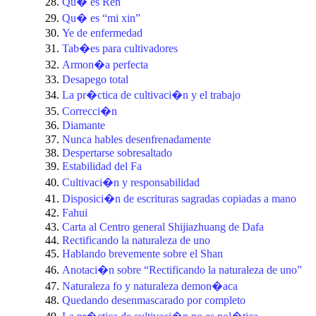
Qu� es Ren
Qu� es “mi xin”
Ye de enfermedad
Tab�es para cultivadores
Armon�a perfecta
Desapego total
La pr�ctica de cultivaci�n y el trabajo
Correcci�n
Diamante
Nunca hables desenfrenadamente
Despertarse sobresaltado
Estabilidad del Fa
Cultivaci�n y responsabilidad
Disposici�n de escrituras sagradas copiadas a mano
Fahui
Carta al Centro general Shijiazhuang de Dafa
Rectificando la naturaleza de uno
Hablando brevemente sobre el Shan
Anotaci�n sobre “Rectificando la naturaleza de uno”
Naturaleza fo y naturaleza demon�aca
Quedando desenmascarado por completo