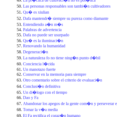
La pr�ctica de cultivaci�n no es pol�tica
Las personas responsables son tambi�n cultivadores
Qu� es xiulian
Dafa mantendr� siempre su pureza como diamante
Entendiendo a�n m�s
Palabras de advertencia
Dafa no puede ser usurpado
Qu� es la iluminaci�n
Renovando la humanidad
Degeneraci�n
La naturaleza fo no tiene ning�n punto d�bil
Conciencia l�cida
Un manotazo fuerte
Conservar en la memoria para siempre
Otro comentario sobre el criterio de evaluaci�n
Conclusi�n definitiva
Un di�logo con el tiempo
Dao y Fa
Abandonar los apegos de la gente com�n y perseverar en
Tomar la v�a media
El Fa rectifica el coraz�n humano